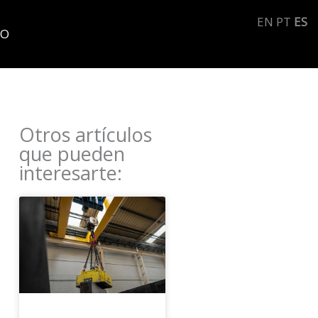
EN
PT
ES
TO
Otros artículos
que pueden
interesarte: