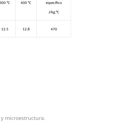
300 °C
400 °C
específico
J/kg.°C
12.5
12.8
470
y microestructura.