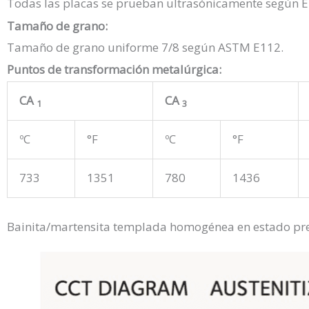
Todas las placas se prueban ultrasónicamente según E
Tamaño de grano:
Tamaño de grano uniforme 7/8 según ASTM E112.
Puntos de transformación metalúrgica:
CA
CA
1
3
ºC
°F
ºC
°F
733
1351
780
1436
Bainita/martensita templada homogénea en estado pre