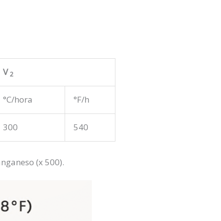
V
2
°C/hora
°F/h
300
540
nganeso (x 500).