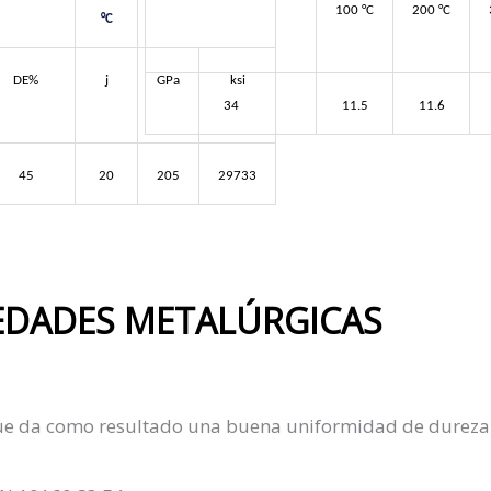
100 °C
200 °C
°C
DE%
j
GPa
ksi
34
11.5
11.6
45
20
205
29733
EDADES METALÚRGICAS
ue da como resultado una buena uniformidad de dureza 