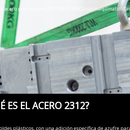
e acero prefrenado (300 HB/32 HRC) con maquinabilida
É ES EL ACERO 2312?
ldes plásticos, c
on una adición específica de azufre pa