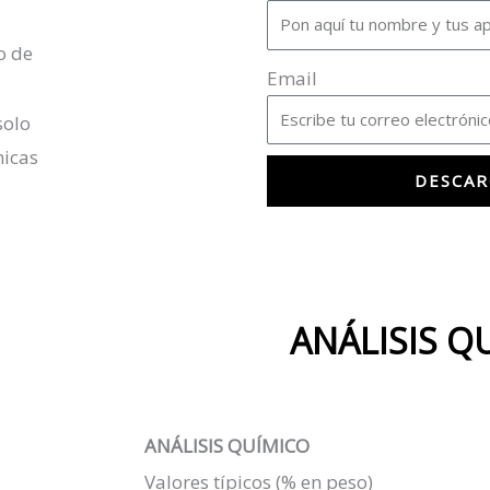
o de
Email
solo
nicas
DESCAR
A
l
t
e
ANÁLISIS Q
r
n
a
ANÁLISIS QUÍMICO
t
Valores típicos (% en peso)