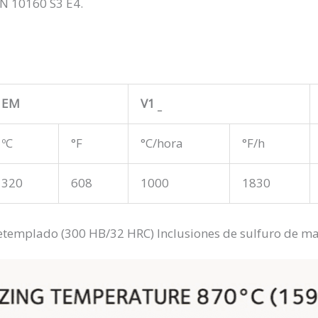
N 10160 S3 E4.
EM
V1
_
ºC
°F
°C/hora
°F/h
320
608
1000
1830
templado (300 HB/32 HRC) Inclusiones de sulfuro de ma