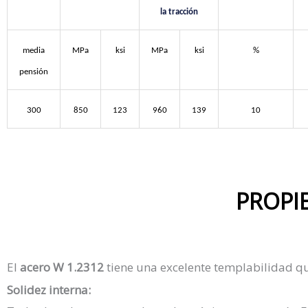
la tracción
media
MPa
ksi
MPa
ksi
%
pensión
300
850
123
960
139
10
PROPI
El
acero W 1.2312
tiene una excelente templabilidad q
Solidez interna: