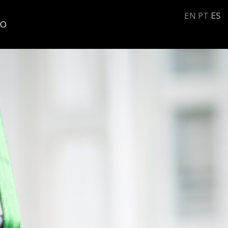
EN
PT
ES
TO