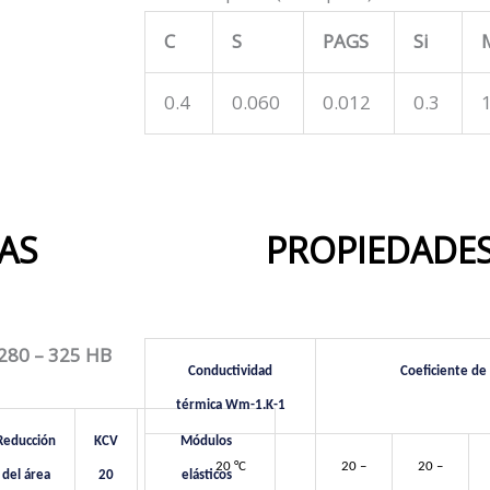
i
v
C
S
PAGS
Si
e
0.4
0.060
0.012
0.3
1
:
AS
PROPIEDADES
280 – 325 HB
Conductividad
Coeficiente de
térmica Wm-1.K-1
Reducción
KCV
Módulos
20 °C
20 –
20 –
del área
20
elásticos