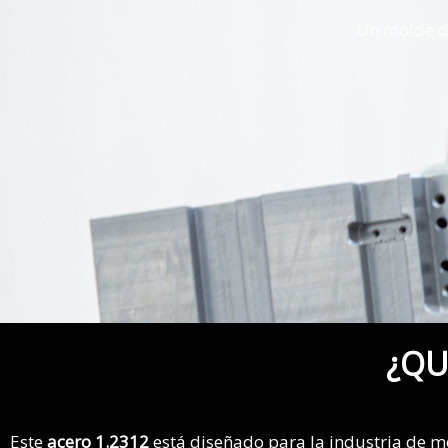
Un molde d
¿QU
Este
acero 1.2312
está diseñado para la industria de mo