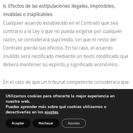
b. Efectos de las estipulaciones ilegales, imposibles,
inválidas o inaplicables.
Cualquier acuerdo establecido en el Contrato que sea
contrario a la Ley o que no pueda exigirse por cualquier
razón, se considerará suprimido, sin que el resto del
Contrato pierda sus efectos. En tal caso, el acuerdo
inválido será rectificado mediante un texto modificado que
deberá mantener su espíritu y significado económico.
En el caso de que un tribunal competente considerara que
alguna de las estipulaciones de las presentes Condiciones
Utilizamos cookies para ofrecerte la mejor experiencia en
es inválida o inaplicable, total o parcialmente, la validez de
nuestra web.
cualquier otra estipulación contemplada en las presentes
Puedes aprender más sobre qué cookies utilizamos o
desactivarlas en los
ajustes
.
condiciones y la parte restante de la estipulación en
cuestión, no quedará afectada.
Aceptar
Rechazar
Ajustes