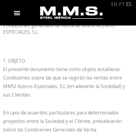
Ir
EN
PT
ES
al
contenido
Condiciones generales de venta de MMSI ACEROS
ESPECIALES, S.L
1. OBJETO
El presente documento tiene como objeto establecer
Condiciones sobre las que se regirán las ventas entre
MMSI Aceros Especiales, S.L (en adelante la Sociedad) y
sus Clientes.
En caso de acuerdos particulares para determinados
proyectos entre la Sociedad y el Cliente, prevalecerán
sobre las Condiciones Generales de Venta.