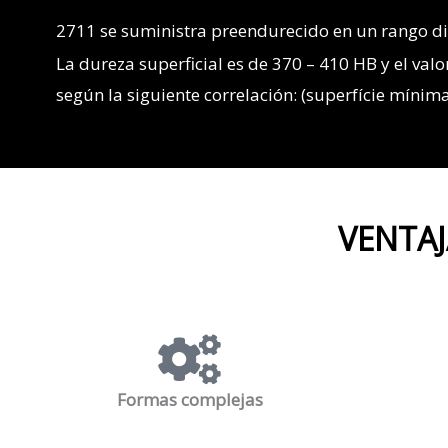
2711 se suministra preendurecido en un rango d
La dureza superficial es de 370 – 410 HB y el va
según la siguiente correlación: (superfície míni
VENTAJ
Formas complejas