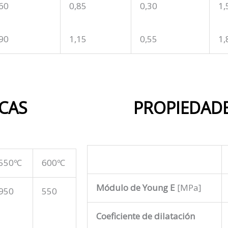
60
0,85
0,30
1,
90
1,15
0,55
1,
CAS
PROPIEDADE
550ºC
600ºC
Módulo de Young E
[MPa]
950
550
Coeficiente de dilatación