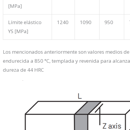
[MPa]
Límite elástico
1240
1090
950
YS [MPa]
Los
mencionados
anteriormente
son
valores
medios
d
endurecida
a
850 °C,
templada
y
revenida
para
alcanza
dureza
de 44 HRC