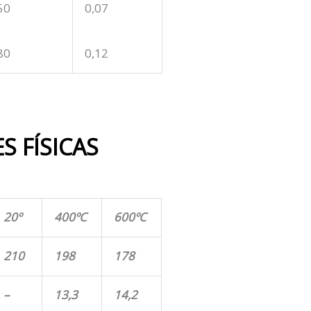
50
0,07
80
0,12
S FÍSICAS
20º
400ºC
600ºC
210
198
178
–
13,3
14,2