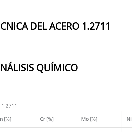
ÉCNICA DEL ACERO 1.2711
NÁLISIS QUÍMICO
. 1.2711
n
[%]
Cr
[%]
Mo
[%]
N