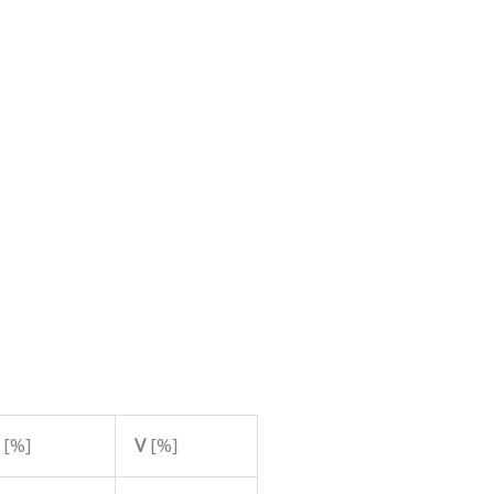
i
[%]
V
[%]