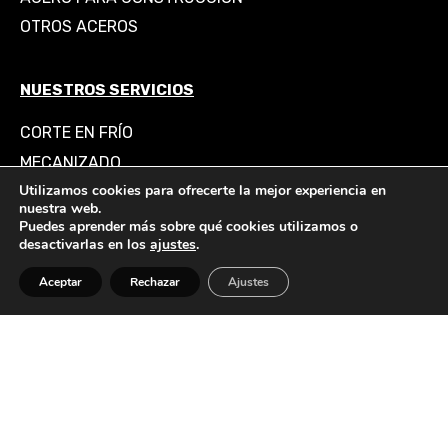
OTROS ACEROS
NUESTROS SERVICIOS
CORTE EN FRÍO
MECANIZADO
Utilizamos cookies para ofrecerte la mejor experiencia en
RECTIFICADO
nuestra web.
PORTAMOLDES Y MECANIZACIÓN
Puedes aprender más sobre qué cookies utilizamos o
desactivarlas en los
ajustes
.
EMPRESA
Aceptar
Rechazar
Ajustes
BLOG
© 2026. Todos los derechos
M.M.S IBERICA STEEL S.L.
reservados.
Aviso legal y política de Privacidad
.
Condiciones generales de venta.
Política de Cookies
.
Política de calidad.
Powered by
KNEXIA TECHNOLOGIES.