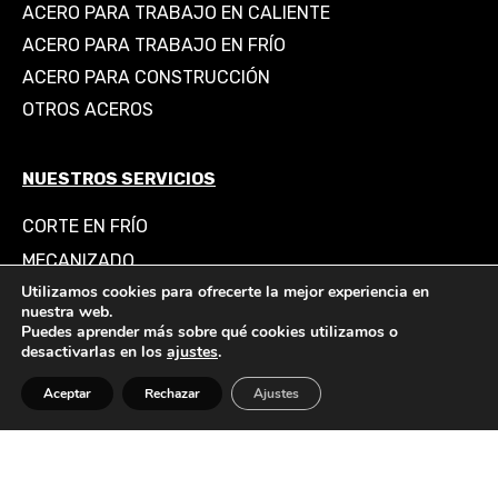
ACERO PARA TRABAJO EN CALIENTE
ACERO PARA TRABAJO EN FRÍO
ACERO PARA CONSTRUCCIÓN
OTROS ACEROS
NUESTROS SERVICIOS
CORTE EN FRÍO
MECANIZADO
Utilizamos cookies para ofrecerte la mejor experiencia en
RECTIFICADO
nuestra web.
PORTAMOLDES Y MECANIZACIÓN
Puedes aprender más sobre qué cookies utilizamos o
desactivarlas en los
ajustes
.
EMPRESA
Aceptar
Rechazar
Ajustes
BLOG
© 2026. Todos los derechos
M.M.S IBERICA STEEL S.L.
reservados.
Aviso legal y política de Privacidad
.