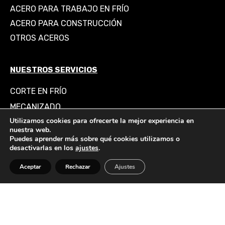
ACERO PARA TRABAJO EN FRÍO
ACERO PARA CONSTRUCCIÓN
OTROS ACEROS
NUESTROS SERVICIOS
CORTE EN FRÍO
MECANIZADO
Utilizamos cookies para ofrecerte la mejor experiencia en
RECTIFICADO
nuestra web.
PORTAMOLDES Y MECANIZACIÓN
Puedes aprender más sobre qué cookies utilizamos o
desactivarlas en los
ajustes
.
EMPRESA
Aceptar
Rechazar
Ajustes
BLOG
© 2026. Todos los derechos
M.M.S IBERICA STEEL S.L.
reservados.
Aviso legal y política de Privacidad
.