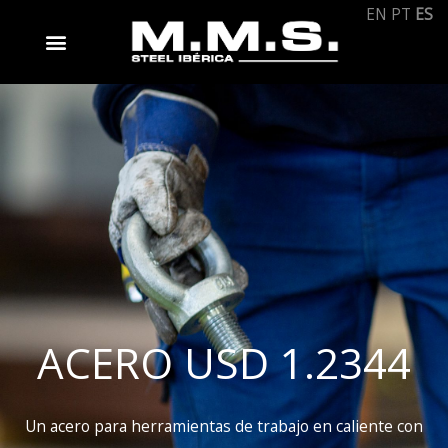
Ir
EN
PT
ES
al
contenido
ACERO USD 1.2344
Un acero para herramientas de trabajo en caliente con