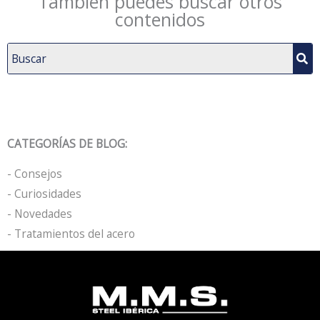
También puedes buscar otros
contenidos
CATEGORÍAS DE BLOG:
- Consejos
- Curiosidades
- Novedades
- Tratamientos del acero