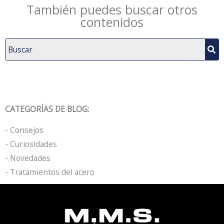
También puedes buscar otros
contenidos
CATEGORÍAS DE BLOG:
- Consejos
- Curiosidades
- Novedades
- Tratamientos del acero